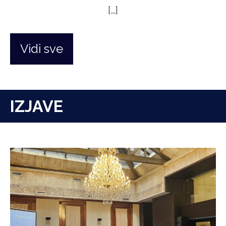
[…]
Vidi sve
IZJAVE