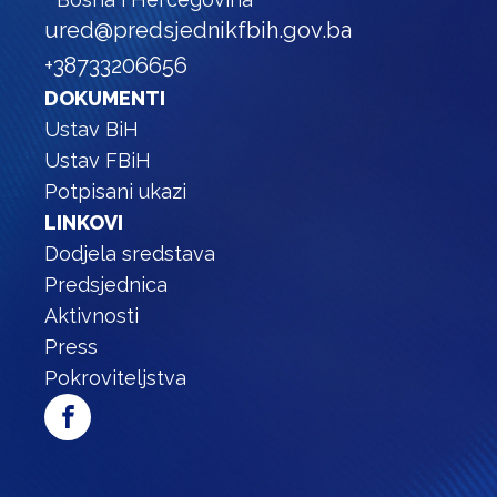
ured@predsjednikfbih.gov.ba
+38733206656
DOKUMENTI
Ustav BiH
Ustav FBiH
Potpisani ukazi
LINKOVI
Dodjela sredstava
Predsjednica
Aktivnosti
Press
Pokroviteljstva