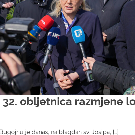
 32. obljetnica razmjene l
Bugojnu je danas, na blagdan sv. Josipa, […]