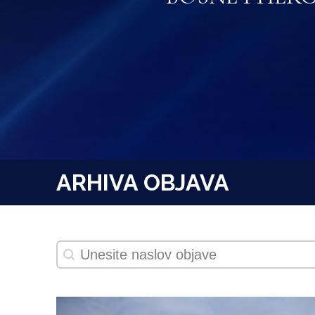
ARHIVA OBJAVA
search
Search content