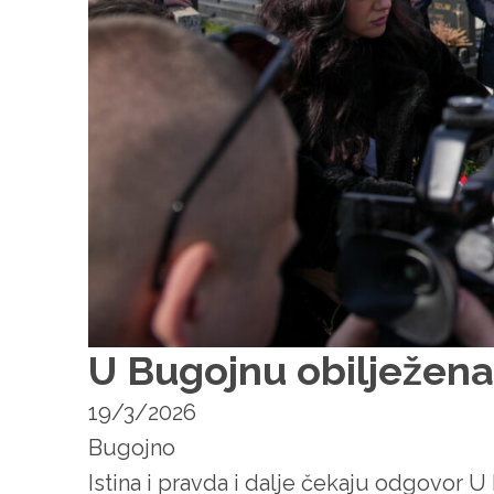
U Bugojnu obilježena
19/3/2026
Bugojno
Istina i pravda i dalje čekaju odgovor U 