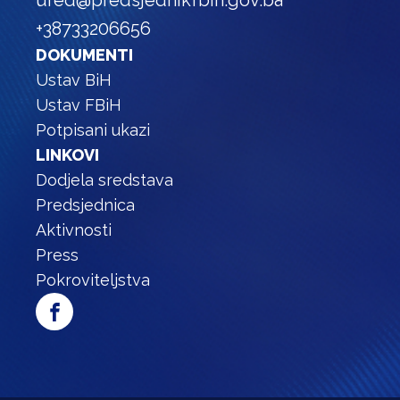
ured@predsjednikfbih.gov.ba
+38733206656
DOKUMENTI
Ustav BiH
Ustav FBiH
Potpisani ukazi
LINKOVI
Dodjela sredstava
Predsjednica
Aktivnosti
Press
Pokroviteljstva