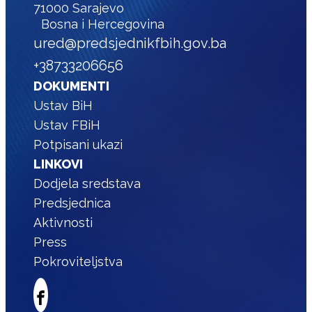
71000 Sarajevo
Bosna i Hercegovina
ured@predsjednikfbih.gov.ba
+38733206656
DOKUMENTI
Ustav BiH
Ustav FBiH
Potpisani ukazi
LINKOVI
Dodjela sredstava
Predsjednica
Aktivnosti
Press
Pokroviteljstva