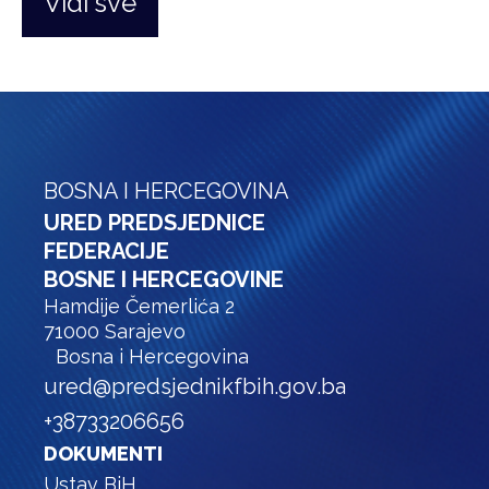
Vidi sve
BOSNA I HERCEGOVINA
URED PREDSJEDNICE
FEDERACIJE
BOSNE I HERCEGOVINE
Hamdije Čemerlića 2
71000 Sarajevo
Bosna i Hercegovina
ured@predsjednikfbih.gov.ba
+38733206656
DOKUMENTI
Ustav BiH