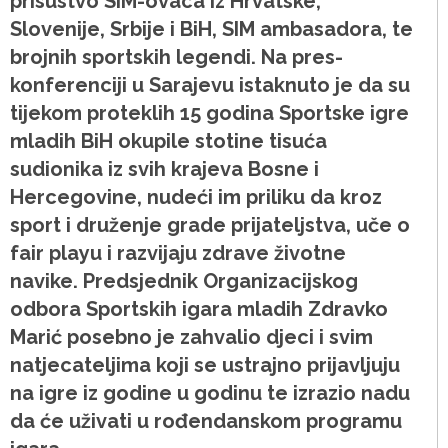
prisustvo SIM-ovaca iz Hrvatske,
Slovenije, Srbije i BiH, SIM ambasadora, te
brojnih sportskih legendi. Na pres-
konferenciji u Sarajevu istaknuto je da su
tijekom proteklih 15 godina Sportske igre
mladih BiH okupile stotine tisuća
sudionika iz svih krajeva Bosne i
Hercegovine, nudeći im priliku da kroz
sport i druženje grade prijateljstva, uče o
fair playu i razvijaju zdrave životne
navike. Predsjednik Organizacijskog
odbora Sportskih igara mladih Zdravko
Marić posebno je zahvalio djeci i svim
natjecateljima koji se ustrajno prijavljuju
na igre iz godine u godinu te izrazio nadu
da će uživati u rođendanskom programu