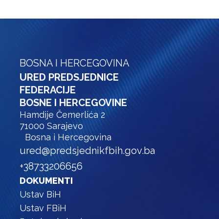
BOSNA I HERCEGOVINA
URED PREDSJEDNICE
FEDERACIJE
BOSNE I HERCEGOVINE
Hamdije Čemerlića 2
71000 Sarajevo
Bosna i Hercegovina
ured@predsjednikfbih.gov.ba
+38733206656
DOKUMENTI
Ustav BiH
Ustav FBiH