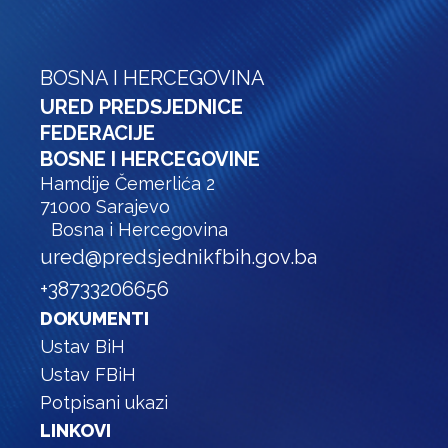
BOSNA I HERCEGOVINA
URED PREDSJEDNICE
FEDERACIJE
BOSNE I HERCEGOVINE
Hamdije Čemerlića 2
71000 Sarajevo
Bosna i Hercegovina
ured@predsjednikfbih.gov.ba
+38733206656
DOKUMENTI
Ustav BiH
Ustav FBiH
Potpisani ukazi
LINKOVI