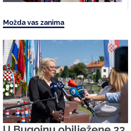
Možda vas zanima
U Bugojnu obilježene 33