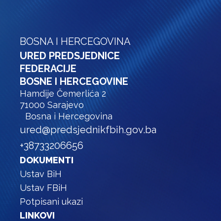
BOSNA I HERCEGOVINA
URED PREDSJEDNICE
FEDERACIJE
BOSNE I HERCEGOVINE
Hamdije Čemerlića 2
71000 Sarajevo
Bosna i Hercegovina
ured@predsjednikfbih.gov.ba
+38733206656
DOKUMENTI
Ustav BiH
Ustav FBiH
Potpisani ukazi
LINKOVI