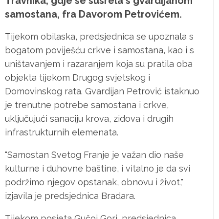
Travnika, gdje se susrela s gvardijanom
samostana, fra Davorom Petrovićem.
Tijekom obilaska, predsjednica se upoznala s
bogatom poviješću crkve i samostana, kao i s
uništavanjem i razaranjem koja su pratila oba
objekta tijekom Drugog svjetskog i
Domovinskog rata. Gvardijan Petrović istaknuo
je trenutne potrebe samostana i crkve,
uključujući sanaciju krova, zidova i drugih
infrastrukturnih elemenata.
"Samostan Svetog Franje je važan dio naše
kulturne i duhovne baštine, i vitalno je da svi
podržimo njegov opstanak, obnovu i život,"
izjavila je predsjednica Bradara.
Tijekom posjeta Gučoj Gori, predsjednica