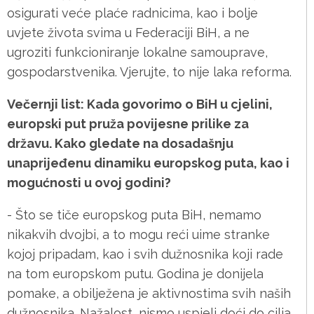
osigurati veće plaće radnicima, kao i bolje
uvjete života svima u Federaciji BiH, a ne
ugroziti funkcioniranje lokalne samouprave,
gospodarstvenika. Vjerujte, to nije laka reforma.
Večernji list: Kada govorimo o BiH u cjelini,
europski put pruža povijesne prilike za
državu. Kako gledate na dosadašnju
unaprijeđenu dinamiku europskog puta, kao i
mogućnosti u ovoj godini?
- Što se tiče europskog puta BiH, nemamo
nikakvih dvojbi, a to mogu reći uime stranke
kojoj pripadam, kao i svih dužnosnika koji rade
na tom europskom putu. Godina je donijela
pomake, a obilježena je aktivnostima svih naših
dužnosnika. Nažalost, nismo uspjeli doći do cilja