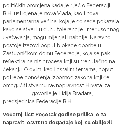
političkih promjena kada je riječ o Federaciji
BiH, ustrojena je nova Vlada, kao i nova
parlamentarna većina, koja je do sada pokazala
kako se stvari, u duhu tolerancije i međusobnog
uvažavanja, mogu mijenjati nabolje. Naravno,
postoje izazovi poput blokade oporbe u
Zastupničkom domu Federacije, koja se pak
reflektira na niz procesa koji su trenutačno na
čekanju. O ovim, kao i ostalim temama, poput
potrebe donošenja Izbornog zakona koji će
omogućiti stvarnu ravnopravnost Hrvata, za
Večernji list
govorila je Lidija Bradara,
predsjednica Federacije BiH.
Večernji list: Početak godine prilika je za
napraviti osvrt na događaje koji su obilježili