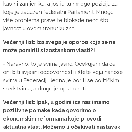
kao ni zamjenika, a još je tu mnogo pozicija za
koje je zadužen federalni Parlament. Mnogo
više problema prave te blokade nego što
javnost u ovom trenutku zna.
Večernji list: Iza svega je oporba koja se ne
može pomiriti s izostankom vlasti?!
- Naravno, to je svima jasno. Očekujem da će
oni biti svjesni odgovornosti i štete koju nanose
svima u Federaciji. Jedno je boriti se političkim
sredstvima, a drugo je opstruirati.
Večernji list: Ipak, u godini iza nas imamo
pozitivne pomake kada govorimo o
ekonomskim reformama koje provodi
aktualna vlast. Možemo li očekivati nastavak