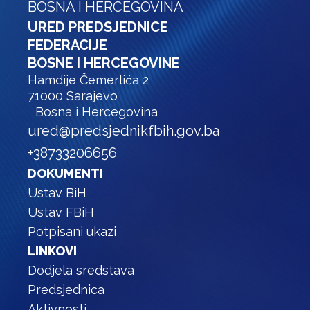
BOSNA I HERCEGOVINA
URED PREDSJEDNICE
FEDERACIJE
BOSNE I HERCEGOVINE
Hamdije Čemerlića 2
71000 Sarajevo
Bosna i Hercegovina
ured@predsjednikfbih.gov.ba
+38733206656
DOKUMENTI
Ustav BiH
Ustav FBiH
Potpisani ukazi
LINKOVI
Dodjela sredstava
Predsjednica
Aktivnosti