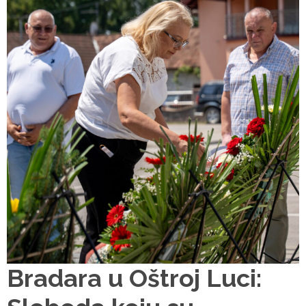
Bradara u Oštroj Luci: