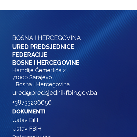
BOSNA I HERCEGOVINA
URED PREDSJEDNICE
FEDERACIJE
BOSNE I HERCEGOVINE
Hamdije Čemerlića 2
71000 Sarajevo
Bosna i Hercegovina
ured@predsjednikfbih.gov.ba
+38733206656
DOKUMENTI
Ustav BiH
Ustav FBiH