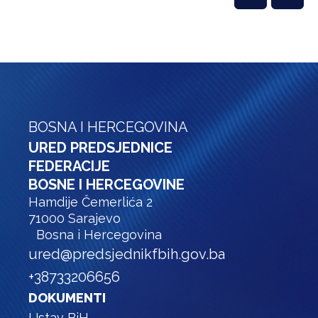
BOSNA I HERCEGOVINA
URED PREDSJEDNICE
FEDERACIJE
BOSNE I HERCEGOVINE
Hamdije Čemerlića 2
71000 Sarajevo
Bosna i Hercegovina
ured@predsjednikfbih.gov.ba
+38733206656
DOKUMENTI
Ustav BiH